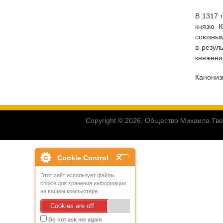
В 1317 
князю 
союзным
в резул
княжени
Канониз
Copyright © 2026, Общество Михаила Тве
Cookie Control
Этот сайт использует файлы
cookie для хранения информации
на вашем компьютере.
Cookies are off
Do not ask me again