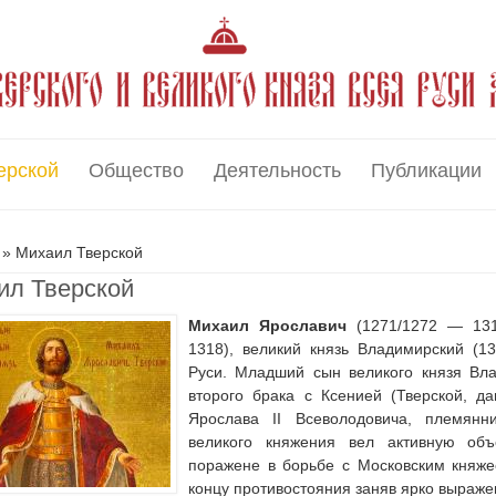
ерской
Общество
Деятельность
Публикации
есь
» Михаил Тверской
ил Тверской
Михаил Ярославич
(1271/1272 — 131
1318), великий князь Владимирский (
Руси. Младший сын великого князя Вл
второго брака с Ксенией (Тверской, д
Ярослава II Всеволодовича, племянн
великого княжения вел активную об
поражене в борьбе с Московским княже
концу противостояния заняв ярко выраж