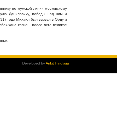
яннику по мужской линии московскому
Юрию Даниловичу, победы над ним и
1317 года Михаил был вызван в Орду и
бек-хана казнен, после чего великое
рных.
Developed by
Ankit Hinglajia