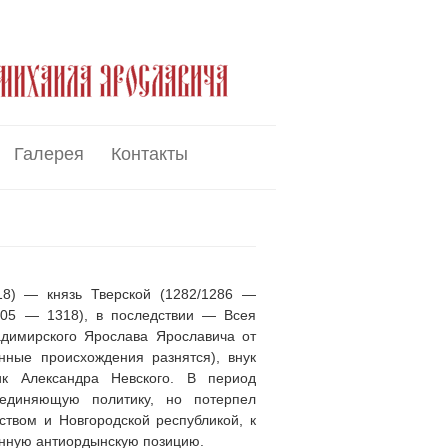
Галерея
Контакты
8) — князь Тверской (1282/1286 —
1305 — 1318), в последствии — Всея
адимирского Ярослава Ярославича от
анные происхождения разнятся), внук
ик Александра Невского. В период
ъединяющую политику, но потерпел
ством и Новгородской республикой, к
енную антиордынскую позицию.