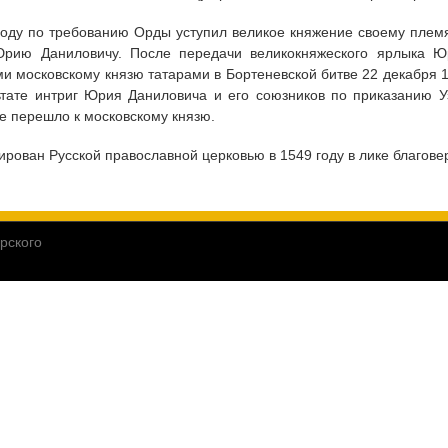
году по требованию Орды уступил великое княжение своему плем
Юрию Даниловичу. После передачи великокняжеского ярлыка 
и московскому князю татарами в Бортеневской битве 22 декабря 
ьтате интриг Юрия Даниловича и его союзников по приказанию Уз
е перешло к московскому князю.
ирован Русской православной церковью в 1549 году в лике благове
рского